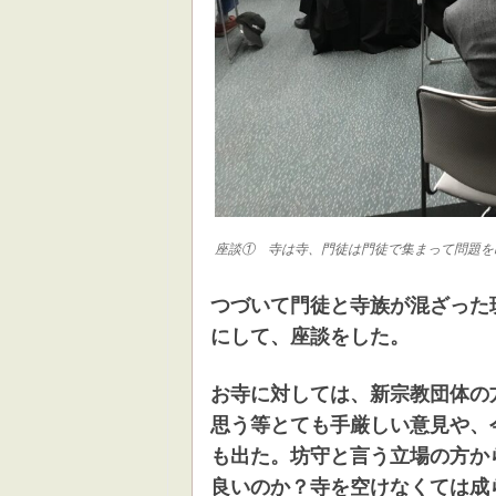
座談① 寺は寺、門徒は門徒で集まって問題を
つづいて門徒と寺族が混ざった
にして、座談をした。
お寺に対しては、新宗教団体の
思う等とても手厳しい意見や、
も出た。坊守と言う立場の方か
良いのか？寺を空けなくては成