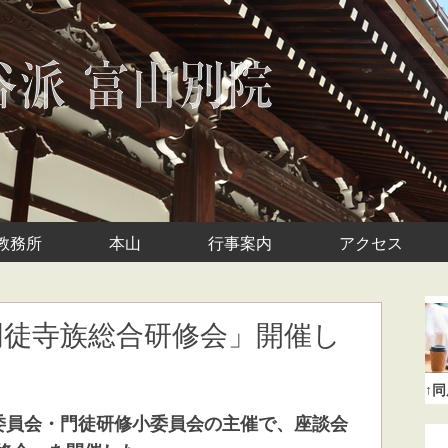
教務所
本山
行事案内
アクセス
門徒寺族総合研修会」開催し
↑
化委員会・門徒研修小委員会の主催で、座談会