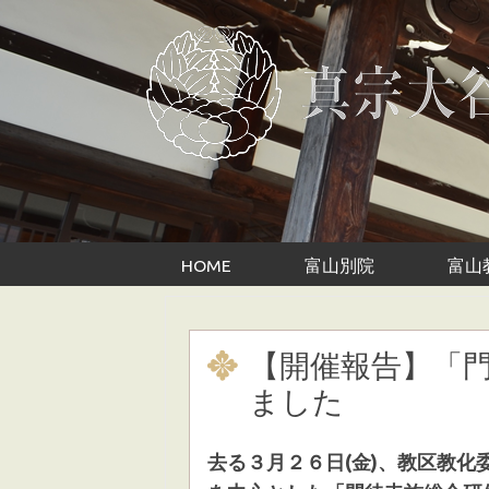
Skip to content
HOME
富山別院
富山
【開催報告】「
ました
去る３月２６日(金)、教区教