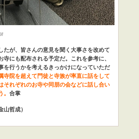
談
したが、皆さんの意見を聞く大事さを改めて
お寺にも配布される予定だ。これを参考に、
事を行うかを考えるきっかけになっていただ
属寺院を超えて門徒と寺族が率直に話
をして
はそれぞれのお寺や同朋の会などに話し合い
う。
合掌
金山哲成）