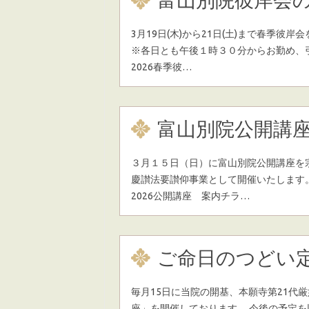
富山別院彼岸会
3月19日(木)から21日(土)まで春季
※各日とも午後１時３０分からお勤め、
2026春季彼…
富山別院公開講
３月１５日（日）に富山別院公開講座を
慶讃法要讃仰事業として開催いたします。
2026公開講座 案内チラ…
ご命日のつどい
毎月15日に当院の開基、本願寺第21代
座」を開催しております。 今後の予定