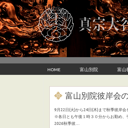
Skip to content
HOME
富山別院
富山
富山別院彼岸会
9月22日(火)から24日(木)まで秋季
※各日とも午後１時３０分からお勤め、
2026秋季彼…