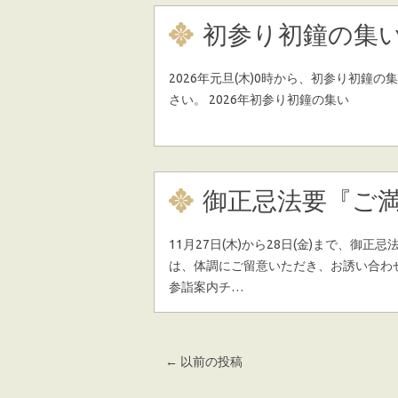
初参り初鐘の集
2026年元旦(木)0時から、初参り初鐘
さい。 2026年初参り初鐘の集い
御正忌法要『ご
11月27日(木)から28日(金)まで、御
は、体調にご留意いただき、お誘い合わ
参詣案内チ…
Post navigation
←
以前の投稿