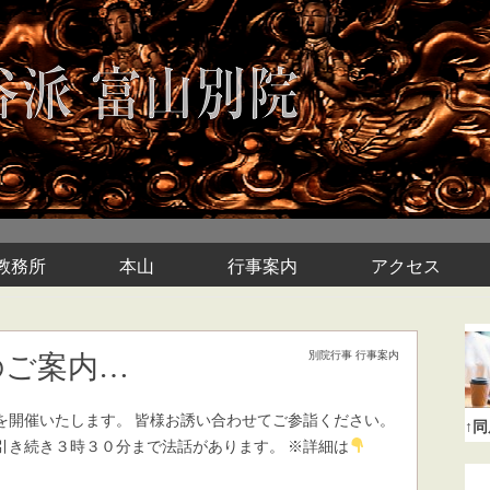
教務所
本山
行事案内
アクセス
別院行事
行事案内
のご案内…
彼岸会を開催いたします。 皆様お誘い合わせてご参詣ください。
↑
引き続き３時３０分まで法話があります。 ※詳細は