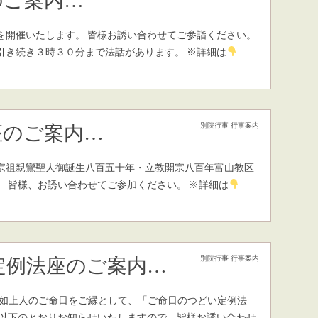
のご案内…
彼岸会を開催いたします。 皆様お誘い合わせてご参詣ください。
引き続き３時３０分まで法話があります。 ※詳細は
別院行事
行事案内
座のご案内…
宗祖親鸞聖人御誕生八百五十年・立教開宗八百年富山教区
 皆様、お誘い合わせてご参加ください。 ※詳細は
別院行事
行事案内
定例法座のご案内…
厳如上人のご命日をご縁として、「ご命日のつどい定例法
を以下のとおりお知らせいたしますので、皆様お誘い合わせ