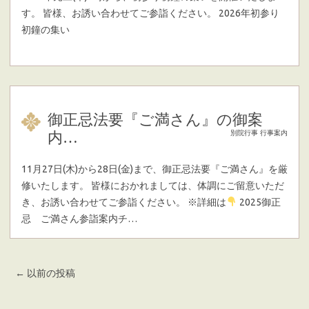
す。 皆様、お誘い合わせてご参詣ください。 2026年初参り
初鐘の集い
御正忌法要『ご満さん』の御案
内…
別院行事
行事案内
11月27日(木)から28日(金)まで、御正忌法要『ご満さん』を厳
修いたします。 皆様におかれましては、体調にご留意いただ
き、お誘い合わせてご参詣ください。 ※詳細は
2025御正
忌 ご満さん参詣案内チ…
Post navigation
←
以前の投稿