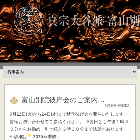
Skip to content
富山別院彼岸会のご案内…
別院行事
行事案内
9月22日(火)から24日(木)まで秋季彼岸会を開催いたします。
皆様お誘い合わせてご参詣ください。 ※各日とも午後１時３
０分からお勤め、引き続き３時３０分まで法話があります。
※詳細は
2026秋季彼…