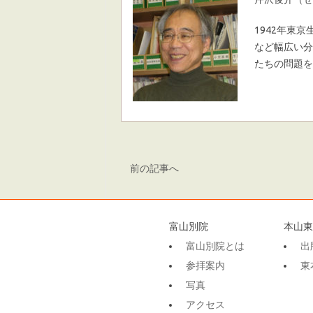
1942年東
など幅広い分
たちの問題を
前の記事へ
富山別院
本山東
富山別院とは
出
参拝案内
東
写真
アクセス