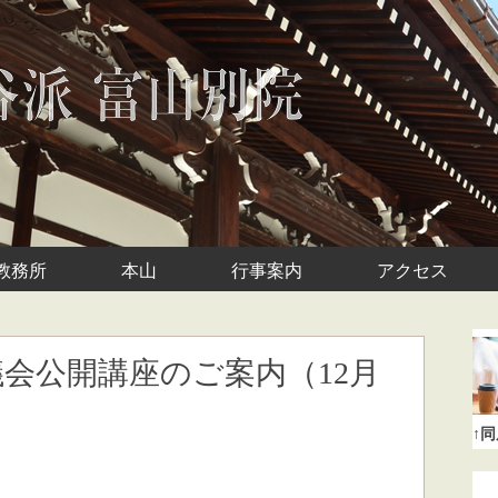
教務所
本山
行事案内
アクセス
会公開講座のご案内（12月
）
↑