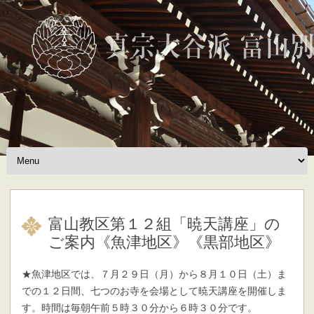
Skip to content
富山教区第１２組「暁天講座」の
ご案内《魚津地区》《黒部地区》
★魚津地区では、７月２９日（月）から８月１０日（土）ま
での１２日間、七つのお寺を会場として暁天講座を開催しま
す。時間は毎朝午前５時３０分から６時３０分です。