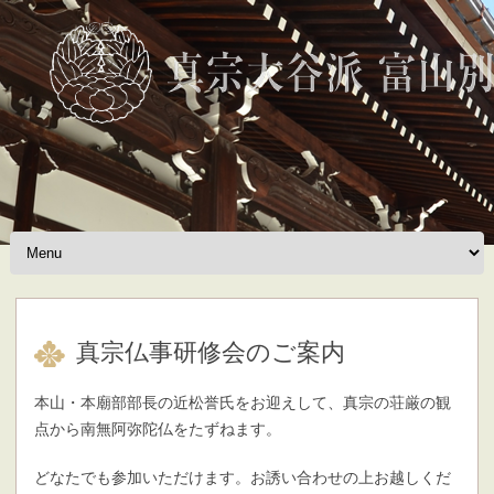
Skip to content
真宗仏事研修会のご案内
本山・本廟部部長の近松誉氏をお迎えして、真宗の荘厳の観
点から南無阿弥陀仏をたずねます。
どなたでも参加いただけます。お誘い合わせの上お越しくだ