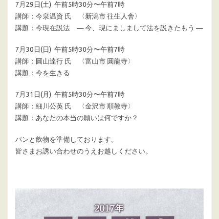
7月29日(土) 午前5時30分〜午前7時
講師：今泉温資 氏 〈新潟市 往生人舎〉
講題：今現在説法 ― 今、現にましまして法を説きたもう ―
7月30日(日) 午前5時30分〜午前7時
講師：圓山達行 氏 〈富山市 圓龍寺〉
講題：今を生きる
7月31日(月) 午前5時30分〜午前7時
講師：細川公英 氏 〈金沢市 順教寺〉
講題：あなたの本当の願いは何ですか？
パンと飲物を準備しております。
皆さまお誘い合わせのうえお越しください。