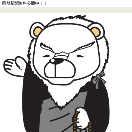
↑同朋新聞無料公開中
！！