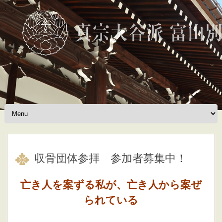
Skip to content
収骨団体参拝 参加者募集中！
亡き人を案ずる私が、亡き人から案ぜ
られている