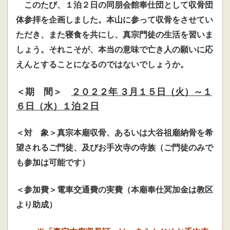
このたび、１泊２日の同朋会館奉仕団として収骨団
体参拝を企画しました。本山に参って収骨をさせてい
ただき、また寝食を共にし、真宗門徒の生活を習いま
しょう。それこそが、本当の意味で亡き人の願いに応
えんとすることになるのではないでしょうか。
＜期 間＞
２０２２年 ３
月１５日（火）～１
６日
（水）１泊２日
＜対 象＞真宗本廟収骨、あるいは大谷祖廟納骨を希
望されるご門徒、及びお手次寺の寺族（ご門徒のみで
も参加は可能です）
＜参加費＞電車交通費の実費（本廟奉仕冥加金は教区
より助成）