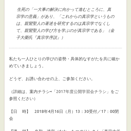
生死の「一大事の解決に向かって進むところに、真
宗学の意義」があり、「これからの真宗学というもの
は、親鸞聖人の著述を研究するのは真宗学でなくし
て、親鸞聖人の学び方を学ぶのが真宗学である」（金
子大榮氏『真宗学序説』）
私たち一人ひとりの学びの姿勢・具体的なすがたを共に確か
めていきましょう。
どうぞ、お誘い合わせの上、ご参加ください。
（詳細は、案内チラシ⇨「
2017年度公開学習会チラシ
」をご
参照ください）
【日 時】 2018年4月16日（月）13：30受付／17：00閉
会