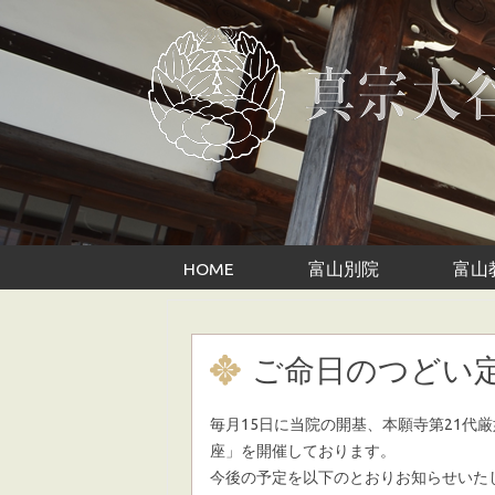
Skip to content
HOME
富山別院
富山
ご命日のつどい
毎月15日に当院の開基、本願寺第21代
座」を開催しております。
今後の予定を以下のとおりお知らせいた