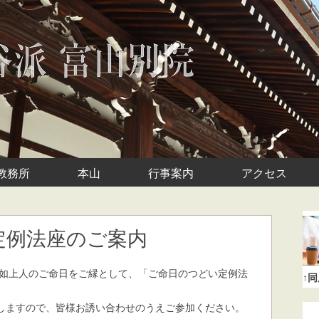
教務所
本山
行事案内
アクセス
定例法座のご案内
厳如上人のご命日をご縁として、「ご命日のつどい定例法
↑
しますので、皆様お誘い合わせのうえご参加ください。