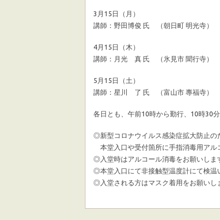
3月15日（月）
講師：野田博俊 氏 （朝日町 明光寺）
4月15日（木）
講師：月光 真 氏 （氷見市 聞行寺）
5月15日（土）
講師：星川 了 氏 （富山市 專福寺）
各日とも、午前10時から勤行、10時30
◎新型コロナウイルス感染症拡大防止の
本堂入口や受付箇所に手指消毒用アル
◎入堂時はアルコール消毒をお願いしま
◎本堂入口にて非接触型温度計にて検温
◎入堂される方はマスク着用をお願いし