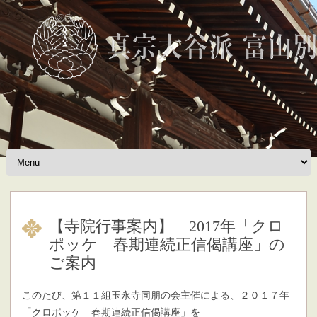
Skip to content
【寺院行事案内】 2017年「クロ
ポッケ 春期連続正信偈講座」の
ご案内
このたび、第１１組玉永寺同朋の会主催による、２０１７年
「クロポッケ 春期連続正信偈講座」を