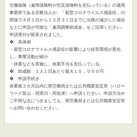
労働保険（雇用保険料や労災保険料を支払っている）の適用
事業所である宗教法人が、「新型コロナウイルス感染症」の
関係で４月１日から１２月３１日までに法務が減少した場合
などに申請が可能な「雇用調整助成金」をご活用ください。
申請受付が延長されました。
❖ 具体例
・新型コロナウイルス感染症の影響により経営環境が悪化
し、事業活動が縮小
・休業などを実施し、休業手当を支払っている。
❖ 助成額 １人１日あたり最大１５，０００円
❖ 申請手続き
休業後２カ月以内に県労働局または公共職業安定所（ハロー
ワーク富山・同滑川・同魚津）へ申請ください。申請方法や
ご不明な点につきましても、県労働局または公共職業安定所
へお問い合わせください。